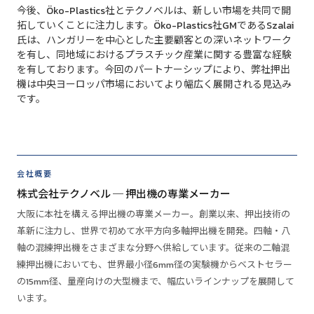
今後、Öko-Plastics社とテクノベルは、新しい市場を共同で開
拓していくことに注力します。Öko-Plastics社GMであるSzalai
氏は、ハンガリーを中心とした主要顧客との深いネットワーク
を有し、同地域におけるプラスチック産業に関する豊富な経験
を有しております。今回のパートナーシップにより、弊社押出
機は中央ヨーロッパ市場においてより幅広く展開される見込み
です。
会社概要
株式会社テクノベル ─ 押出機の専業メーカー
大阪に本社を構える押出機の専業メーカー。創業以来、押出技術の
革新に注力し、世界で初めて水平方向多軸押出機を開発。四軸・八
軸の混練押出機をさまざまな分野へ供給しています。従来の二軸混
練押出機においても、世界最小径6mm径の実験機からベストセラー
の15mm径、量産向けの大型機まで、幅広いラインナップを展開して
います。